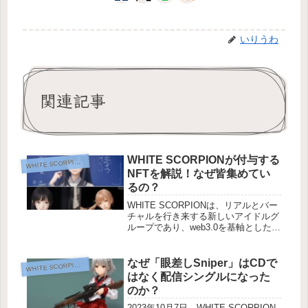
いりうわ
関連記事
WHITE SCORPIONが付与する
HITE SCORPION推し活
W
NFTを解説！なぜ皆集めてい
るの？
WHITE SCORPIONは、リアルとバー
チャルを行き来する新しいアイドルグ
ループであり、web3.0を基軸とした、
これまでにない斬新な試みがたくさん
予定されています。その為、初期の頃
はメタバースやブロックチェーンとい
なぜ「眼差しSniper」はCDで
HITE SCORPION推し活
W
った、興味がない人に...
はなく配信シングルになった
のか？
2023年10月7日、WHITE SCORPION