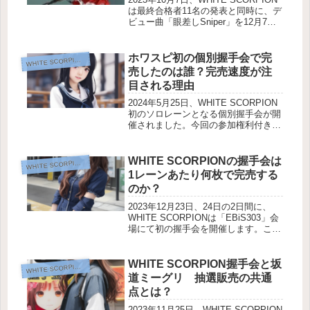
は最終合格者11名の発表と同時に、デ
ビュー曲「眼差しSniper」を12月7日
に配信シングルでリリースすることを
発表しました。デジタル配信の推進に
関しては、運営がIDOL3.0プロジェク
ホワスピ初の個別握手会で完
HITE SCORPION推し活
W
トの...
売したのは誰？完売速度が注
目される理由
2024年5月25日、WHITE SCORPION
初のソロレーンとなる個別握手会が開
催されました。今回の参加権利付き
「デジタルブロマイド」は第8次応募
期間まで設けられていましたが、2つ
の枠がどちらとも完売したメンバーは
WHITE SCORPIONの握手会は
HITE SCORPION推し活
W
5名でした。さて、WH...
1レーンあたり何枚で完売する
のか？
2023年12月23日、24日の2日間に、
WHITE SCORPIONは「EBiS303」会
場にて初の握手会を開催します。この
握手会に参加するためには、販売サイ
ト「DIGITAL ITEM SHOP」でデジタ
ルプロマイドの抽選販売に応募して...
WHITE SCORPION握手会と坂
HITE SCORPION推し活
W
道ミーグリ 抽選販売の共通
点とは？
2023年11月25日、WHITE SCORPION