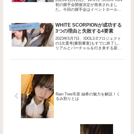
初の握手会開催決定が発表されまし
た。今回の握手会はイベントホール
「EBiS303」で12月23、24日に開催さ
れますが、握手会に参加するために
は、まずデジタルブロマイドの抽選販
WHITE SCORPIONが成功する
HITE SCORPION推し活
W
売に応募しな...
3つの理由と失敗する4要素
2023年5月7日、IDOL3.0プロジェクト
の1次選考(書類審査)もすでに終了し、
リアルとバーチャルを行き来する新し
いアイドルの誕生が日増しに現実味を
帯びていきました。この頃から、ずっ
とファンの頭を過ってきたのは「果た
してこのIDOL3....
Rain Tree市原 紬希の魅力を解説！く
るみ割りとは