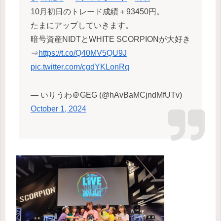
10月初日のトレード成績＋93450円。
たまにアップしていきます。
暗号資産NIDTとWHITE SCORPIONが大好き
⇒
https://t.co/Q40MV5QU9J
pic.twitter.com/cgdYKLonRq
— いりうわ＠GEG (@hAvBaMCjndMfUTv)
October 1, 2024