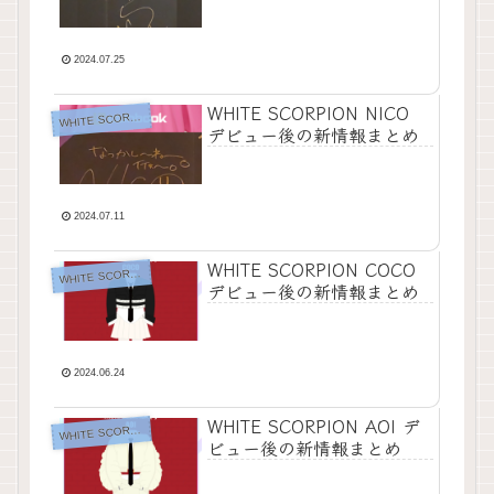
2024.07.25
WHITE SCORPION NICO
HITE SCORPIONメンバー
W
デビュー後の新情報まとめ
2024.07.11
WHITE SCORPION COCO
HITE SCORPIONメンバー
W
デビュー後の新情報まとめ
2024.06.24
WHITE SCORPION AOI デ
HITE SCORPIONメンバー
W
ビュー後の新情報まとめ