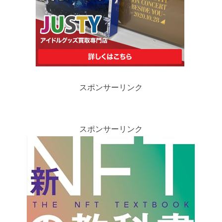
スポンサーリンク
スポンサーリンク