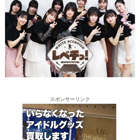
スポンサーリンク