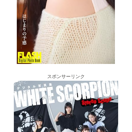
スポンサーリンク