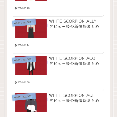
2024.05.28
WHITE SCORPION ALLY
HITE SCORPIONメンバー
W
デビュー後の新情報まとめ
2024.04.14
WHITE SCORPION ACO
HITE SCORPIONメンバー
W
デビュー後の新情報まとめ
2024.04.06
WHITE SCORPION ACE
HITE SCORPIONメンバー
W
デビュー後の新情報まとめ