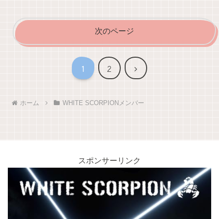
次のページ
次
1
2
へ
ホーム
WHITE SCORPIONメンバー
スポンサーリンク