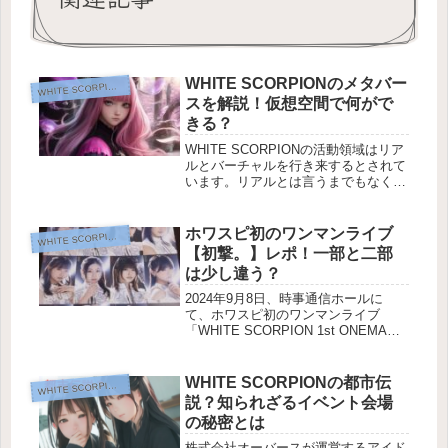
WHITE SCORPIONのメタバー
HITE SCORPION推し活
W
スを解説！仮想空間で何がで
きる？
WHITE SCORPIONの活動領域はリア
ルとバーチャルを行き来するとされて
います。リアルとは言うまでもなく現
実世界の従来通りのイベントやライブ
のことですが、バーチャルはメタバー
ス(仮想空間)での活動を示していま
ホワスピ初のワンマンライブ
HITE SCORPION推し活
W
す。例えば、ライブやオンラ...
【初撃。】レポ！一部と二部
は少し違う？
2024年9月8日、時事通信ホールに
て、ホワスピ初のワンマンライブ
「WHITE SCORPION 1st ONEMAN
LIVE 〜初撃。〜」が行われました。
メンバーはもちろん、IDOL3.0プロジ
ェクトのオーディション当時から、ず
WHITE SCORPIONの都市伝
HITE SCORPION推し活
W
っと応援...
説？知られざるイベント会場
の秘密とは
株式会社オーバースが運営するアイド