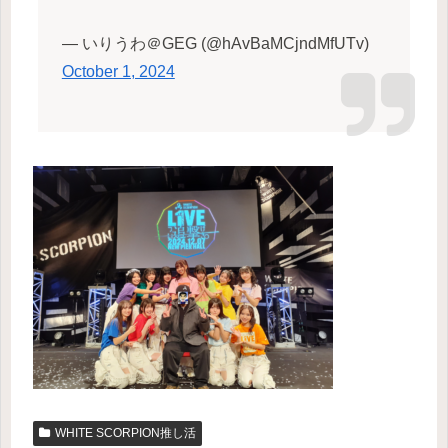
— いりうわ＠GEG (@hAvBaMCjndMfUTv)
October 1, 2024
WHITE SCORPION推し活