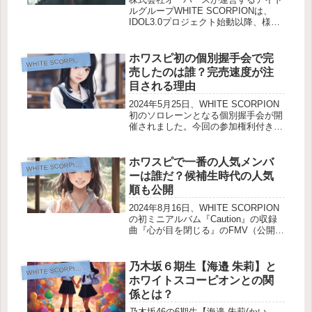
ルグループWHITE SCORPIONは、
IDOL3.0プロジェクト始動以降、様々
な会場でイベントを行ってきました。
最終合格者の11名が発表されて
WHITE SCORPIONが誕生するまで
ホワスピ初の個別握手会で完
HITE SCORPION推し活
W
に、オーディション...
売したのは誰？完売速度が注
目される理由
2024年5月25日、WHITE SCORPION
初のソロレーンとなる個別握手会が開
催されました。今回の参加権利付き
「デジタルブロマイド」は第8次応募
期間まで設けられていましたが、2つ
の枠がどちらとも完売したメンバーは
ホワスピで一番の人気メンバ
HITE SCORPION推し活
W
5名でした。さて、WH...
ーは誰だ？候補生時代の人気
順も公開
2024年8月16日、WHITE SCORPION
の初ミニアルバム『Caution』の収録
曲『心が目を閉じる』のFMV（公開予
定：2024年10月上旬）投票開催が告
知されました。公式によると、FMVと
は「Featurection Music...
乃木坂６期生【海邉 朱莉】と
HITE SCORPION推し活
W
ホワイトスコーピオンとの関
係とは？
乃木坂46の6期生【海邉 朱莉(かい