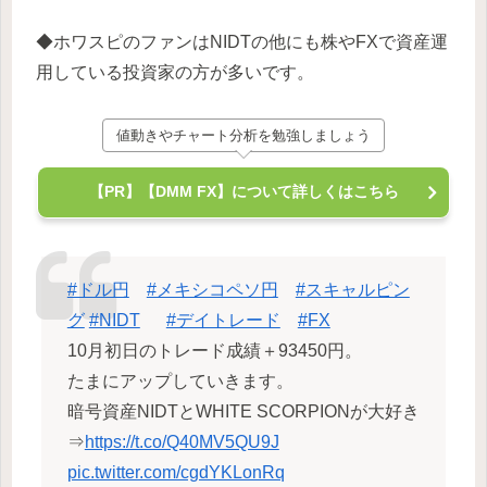
◆ホワスピのファンはNIDTの他にも株やFXで資産運
用している投資家の方が多いです。
値動きやチャート分析を勉強しましょう
【PR】【DMM FX】について詳しくはこちら
#ドル円
#メキシコペソ円
#スキャルピン
グ
#NIDT
#デイトレード
#FX
10月初日のトレード成績＋93450円。
たまにアップしていきます。
暗号資産NIDTとWHITE SCORPIONが大好き
⇒
https://t.co/Q40MV5QU9J
pic.twitter.com/cgdYKLonRq